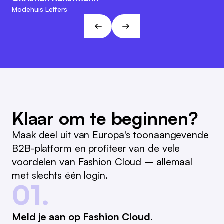
de visies en doelen van L&T!
Marc Ramelow
Modehuis Leffers
Algemeen directeur, Duitse winkelketen Ramelow
André Gizinski
L&T
Klaar om te beginnen?
Maak deel uit van Europa's toonaangevende
B2B-platform en profiteer van de vele
voordelen van Fashion Cloud – allemaal
met slechts één login.
01.
Meld je aan op Fashion Cloud.