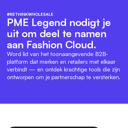
#RETHINKWHOLESALE
PME Legend nodigt je
uit om deel te namen
aan Fashion Cloud.
Word lid van het toonaangevende B2B-
platform dat merken en retailers met elkaar
verbindt — en ontdek krachtige tools die zijn
ontworpen om je partnerschap te versterken.