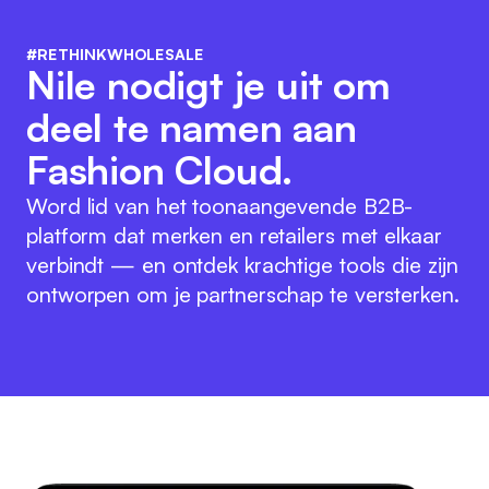
#RETHINKWHOLESALE
Nile nodigt je uit om
deel te namen aan
Fashion Cloud.
Word lid van het toonaangevende B2B-
platform dat merken en retailers met elkaar
verbindt — en ontdek krachtige tools die zijn
ontworpen om je partnerschap te versterken.