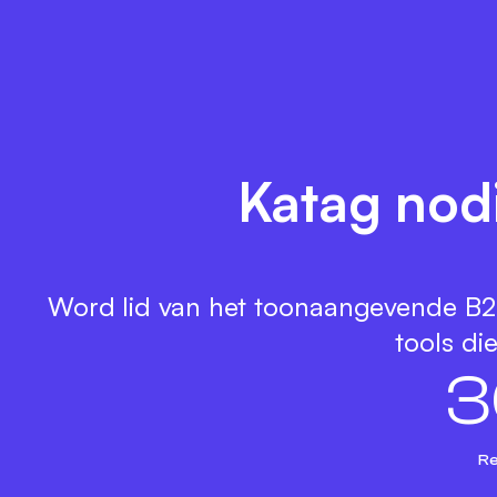
Katag nodi
Word lid van het toonaangevende B2B
tools di
3
Re