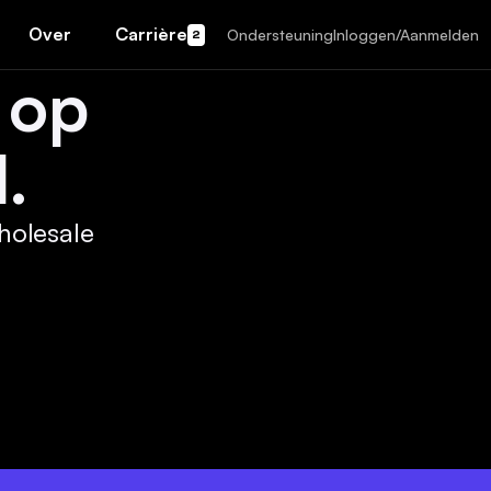
Over
Carrière
Ondersteuning
Inloggen/Aanmelden
2
 op
.
holesale