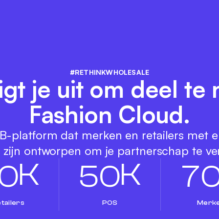
#RETHINKWHOLESALE
gt je uit om deel t
Fashion Cloud.
-platform dat merken en retailers met e
e zijn ontworpen om je partnerschap te ve
K
K
0
5
0
7
tailers
POS
Merk