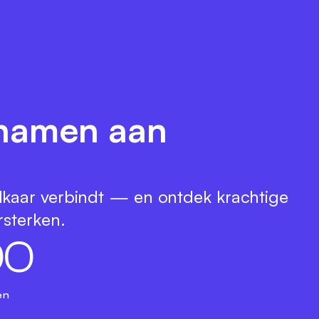
e namen aan
lkaar verbindt — en ontdek krachtige
rsterken.
0
0
en