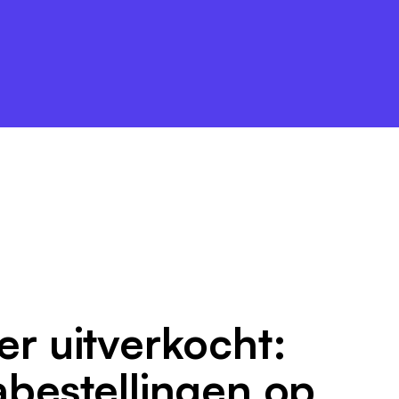
r uitverkocht:
abestellingen op