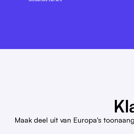
van L&T!
Algemeen directeur, Duitse winkelketen Ramelow
André Gizinski
L&T
Kl
Maak deel uit van Europa's toonaan