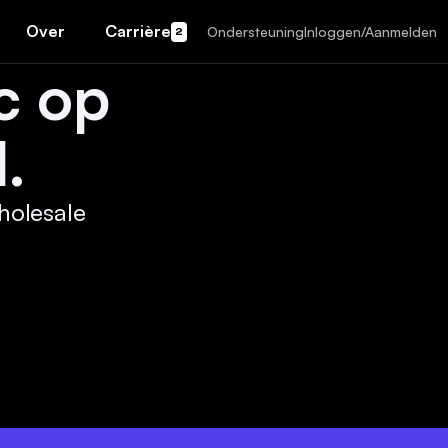
Over
Carrière
Ondersteuning
Inloggen/Aanmelden
2
c op
.
holesale