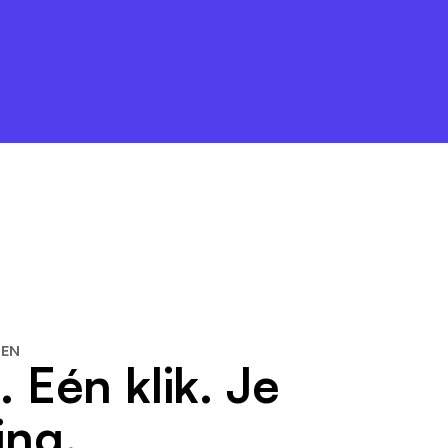
LEN
. Eén klik. Je
ing.