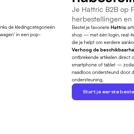
Je Hattric B2B op 
herbestellingen en
Bestel je favoriete
Hattric
art
shop — met één login, real-t
die je helpt om eerdere aanko
Verhoog de beschikbaarhei
ontbrekende artikelen direct 
smartphone of tablet — zodat 
naadloos ondersteund door de
ondersteuning.
Start je eerste beste