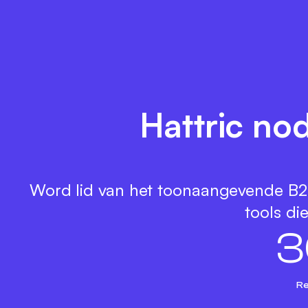
Hattric no
Word lid van het toonaangevende B2B
tools di
3
Re