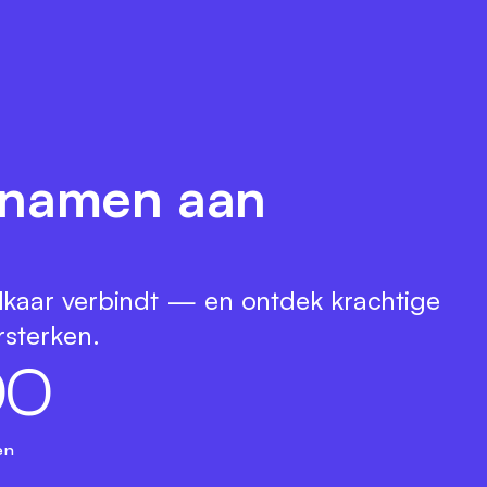
e namen aan
lkaar verbindt — en ontdek krachtige
rsterken.
0
0
en