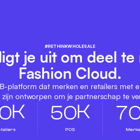
#RETHINKWHOLESALE
digt je uit om deel t
Fashion Cloud.
-platform dat merken en retailers met e
e zijn ontworpen om je partnerschap te ve
K
K
0
5
0
7
tailers
POS
Merk