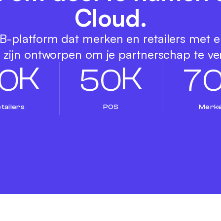
Cloud.
-platform dat merken en retailers met e
e zijn ontworpen om je partnerschap te ve
K
K
0
5
0
7
tailers
POS
Merk