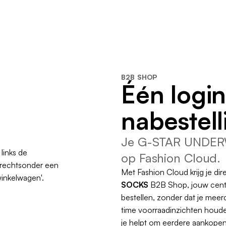
B2B SHOP
Één login
nabestell
Je G-STAR UNDER
op Fashion Cloud.
Met Fashion Cloud krijg je di
SOCKS
B2B Shop, jouw centra
bestellen, zonder dat je meerd
time voorraadinzichten houden
je helpt om eerdere aankopen 