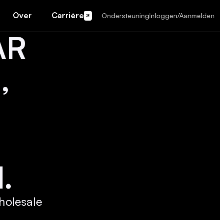
Over
Carrière
Ondersteuning
Inloggen/Aanmelden
2
AR
,
.
holesale