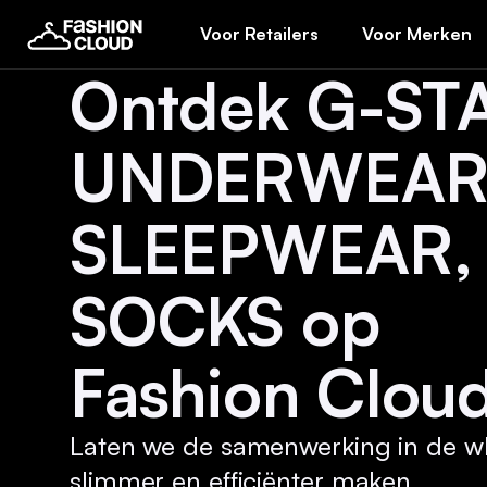
Voor Retailers
Voor Merken
Ontdek G-ST
UNDERWEAR
SLEEPWEAR,
SOCKS op
Fashion Cloud
Laten we de samenwerking in de w
slimmer en efficiënter maken.