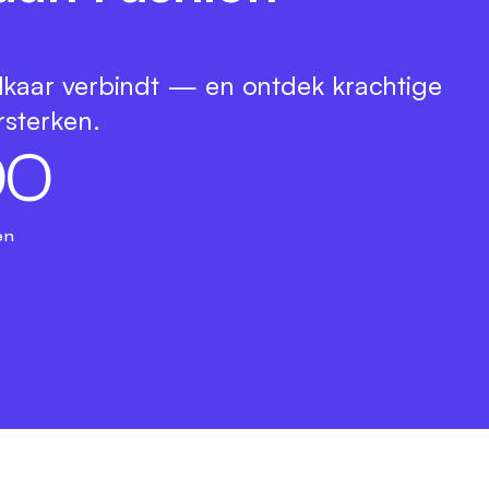
lkaar verbindt — en ontdek krachtige
rsterken.
0
0
en