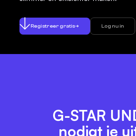
Registreer gratis
Log nu in
G-STAR UN
nodigt je u