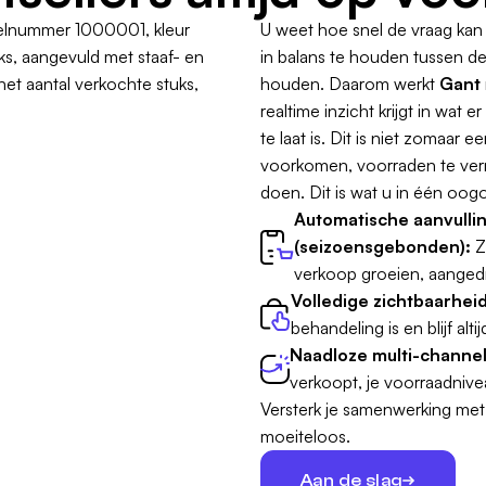
U weet hoe snel de vraag kan
in balans te houden tussen de
houden. Daarom werkt
Gant
realtime inzicht krijgt in wa
te laat is. Dit is niet zomaar 
voorkomen, voorraden te vermi
doen. Dit is wat u in één oogo
Automatische aanvulli
(seizoensgebonden):
Z
verkoop groeien, aanged
Volledige zichtbaarheid
behandeling is en blijf altij
Naadloze multi-channe
verkoopt, je voorraadnive
Versterk je samenwerking me
moeiteloos.
Aan de slag