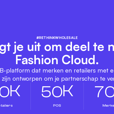
#RETHINKWHOLESALE
gt je uit om deel te
Fashion Cloud.
-platform dat merken en retailers met e
e zijn ontworpen om je partnerschap te ve
K
K
0
5
0
7
tailers
POS
Merk