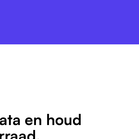
data en houd
orraad.