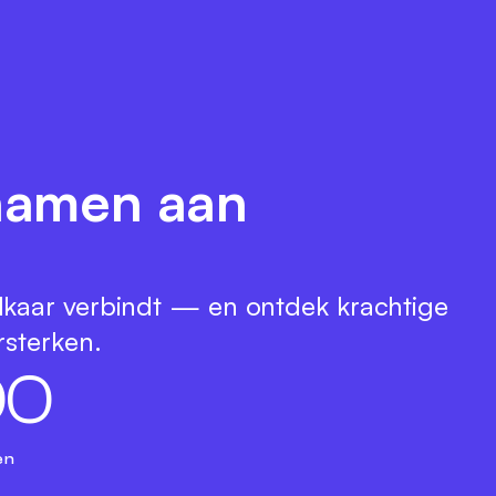
 namen aan
lkaar verbindt — en ontdek krachtige
rsterken.
0
0
en