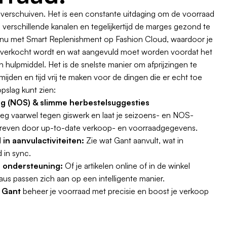
 verschuiven. Het is een constante uitdaging om de voorraad
 verschillende kanalen en tegelijkertijd de marges gezond te
nu met Smart Replenishment op Fashion Cloud, waardoor je
t er verkocht wordt en wat aangevuld moet worden voordat het
een hulpmiddel. Het is de snelste manier om afprijzingen te
jden en tijd vrij te maken voor de dingen die er echt toe
pslag kunt zien:
ng (NOS) & slimme herbestelsuggesties
eg vaarwel tegen giswerk en laat je seizoens- en NOS-
reven door up-to-date verkoop- en voorraadgegevens.
 in aanvulactiviteiten:
Zie wat Gant aanvult, wat in
d in sync.
l ondersteuning:
Of je artikelen online of in de winkel
aus passen zich aan op een intelligente manier.
t
Gant
beheer je voorraad met precisie en boost je verkoop