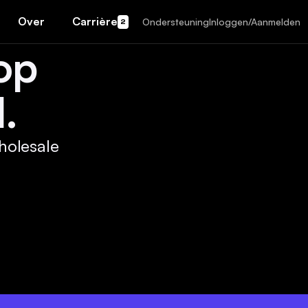
Over
Carrière
Ondersteuning
Inloggen/Aanmelden
2
op
.
holesale