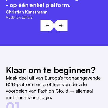
nabestellen een stuk eenvoudiger
zijn klantgerichte en flexibele
- op één enkel platform.
maakt.
karakter. Deze aanpak sluit aan bij
Christian Kunstmann
de visies en doelen van L&T!
Marc Ramelow
Modehuis Leffers
Algemeen directeur, Duitse winkelketen Ramelow
André Gizinski
L&T
Klaar om te beginnen?
Maak deel uit van Europa's toonaangevende
B2B-platform en profiteer van de vele
voordelen van Fashion Cloud – allemaal
met slechts één login.
01.