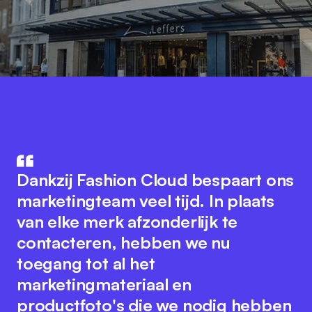
Fashion Cloud combineert de
De integratie van productdata in
knowhow van IT en de mode-
Dankzij Fashion Cloud bespaart ons
ons ERP-systeem met Fashion
industrie. Het innovatieve platform
marketingteam veel tijd. In plaats
Cloud heeft onze interne
bevordert naadloze samenwerking
van elke merk afzonderlijk te
processen aanzienlijk verbeterd.
tussen alle spelers in de industrie
contacteren, hebben we nu
We hebben nu foto's van de
om digitale processen te
toegang tot al het
individuele artikelen in het systeem,
optimaliseren. Tegelijkertijd
marketingmateriaal en
wat het interne rapporteren en
behoudt het Fashion Cloud-team
productfoto's die we nodig hebben