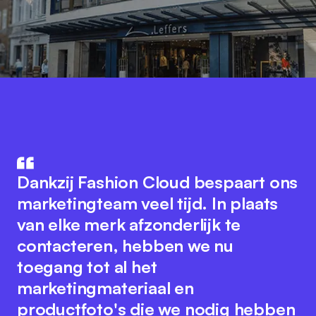
Fashion Cloud combineert de
De integratie van productdata in
knowhow van IT en de mode-
Dankzij Fashion Cloud bespaart ons
ons ERP-systeem met Fashion
industrie. Het innovatieve platform
marketingteam veel tijd. In plaats
Cloud heeft onze interne
bevordert naadloze samenwerking
van elke merk afzonderlijk te
processen aanzienlijk verbeterd.
tussen alle spelers in de industrie
contacteren, hebben we nu
We hebben nu foto's van de
om digitale processen te
toegang tot al het
individuele artikelen in het systeem,
optimaliseren. Tegelijkertijd
marketingmateriaal en
wat het interne rapporteren en
behoudt het Fashion Cloud-team
productfoto's die we nodig hebben