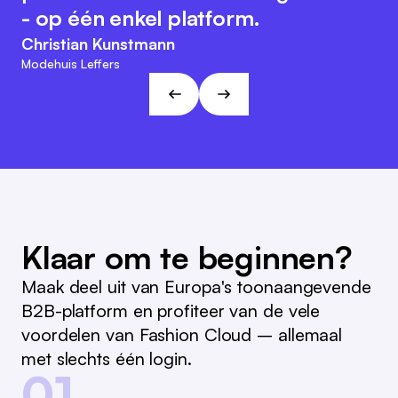
nabestellen een stuk eenvoudiger
zijn klantgerichte en flexibele
- op één enkel platform.
maakt.
karakter. Deze aanpak sluit aan bij
Christian Kunstmann
de visies en doelen van L&T!
Marc Ramelow
Modehuis Leffers
Algemeen directeur, Duitse winkelketen Ramelow
André Gizinski
L&T
Klaar om te beginnen?
Maak deel uit van Europa's toonaangevende
B2B-platform en profiteer van de vele
voordelen van Fashion Cloud – allemaal
met slechts één login.
01.