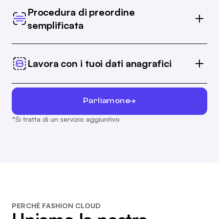
immagini dei prodotti.
Procedura di preordine
semplificata
Accedi ai codici a barre EAN ufficiali e ricevi
automaticamente gli ordini dai marchi collegati,
Lavora con i tuoi dati anagrafici
invece di inserirli manualmente.
Oltre 40 sistemi ERP nei mercati DACH e BLX
dispongono di integrazioni standard con
Parliamone
OrderWriter.
*Si tratta di un servizio aggiuntivo
PERCHÉ FASHION CLOUD