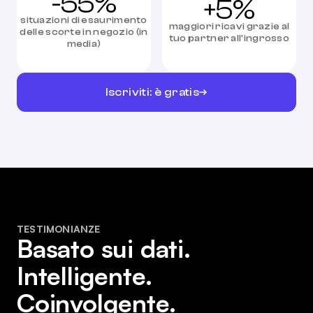
-55%
+5%
situazioni di esaurimento
maggiori ricavi grazie al
delle scorte in negozio (in
tuo partner all'ingrosso
media)
Iscriviti: è gratis
TESTIMONIANZE
Basato sui dati.
Intelligente.
Coinvolgente.