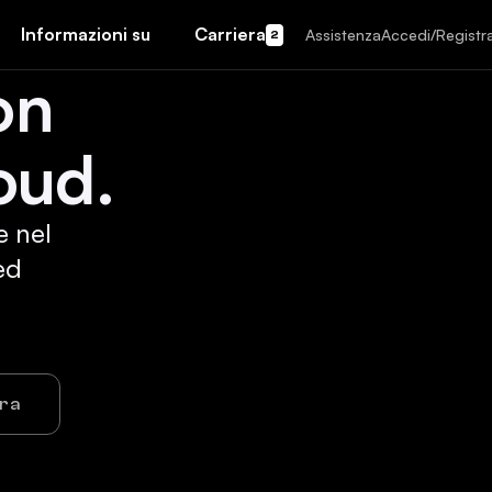
Informazioni su
Carriera
Assistenza
Accedi/Registra
2
on
oud.
e nel
ed
ora