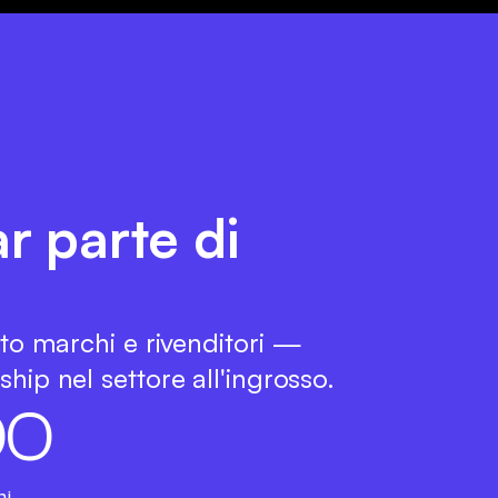
ar parte di
tto marchi e rivenditori —
hip nel settore all'ingrosso.
0
0
hi