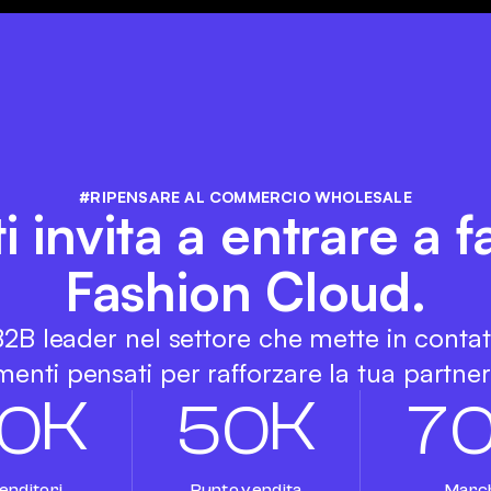
#RIPENSARE AL COMMERCIO WHOLESALE
ti invita a entrare a f
Fashion Cloud.
 B2B leader nel settore che mette in conta
enti pensati per rafforzare la tua partners
K
K
0
5
0
7
enditori
Punto vendita
Marc