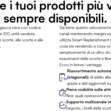
e i tuoi prodotti più
sempre disponibili.
Sai bene quanto velocemente p
canali mantenendo margini so
utilizza Smart Replenishment 
cosa sta vendendo e cosa va ri
semplicemente di un altro stru
esaurimenti delle scorte e li
Ecco in breve i vantaggi:
Riassortimento automati
(stagionali):
dì addio all
grazie a dati aggiornati s
Piena visibilità sulle att
Noir, quali operazioni so
Supporto multicanale i
negozio, i livelli delle sc