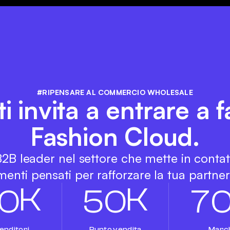
#RIPENSARE AL COMMERCIO WHOLESALE
ti invita a entrare a f
Fashion Cloud.
 B2B leader nel settore che mette in conta
enti pensati per rafforzare la tua partners
K
K
0
5
0
7
enditori
Punto vendita
Marc