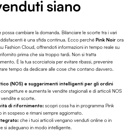
 venduti siano
ossa cambiare la domanda. Bilanciare le scorte tra i vari
ddisfacenti è una sfida continua. Ecco perché
Pink Noir
ora
su Fashion Cloud, offrendoti informazioni in tempo reale su
fornito prima che sia troppo tardi. Non si tratta
mento. È la tua scorciatoia per evitare ribassi, prevenire
berare tempo da dedicare alle cose che contano davvero.
co (NOS) e suggerimenti intelligenti per gli ordini
e congetture e aumenta le vendite stagionali e di articoli NOS
u vendite e scorte.
ività di rifornimento:
scopri cosa ha in programma Pink
no in sospeso e rimani sempre aggiornato.
ntegrato:
che i tuoi articoli vengano venduti online o in
orte si adeguano in modo intelligente.