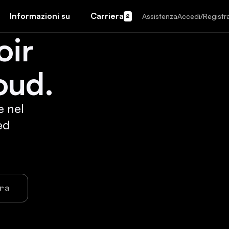
Informazioni su
Carriera
Assistenza
Accedi/Registra
2
oir
oud.
e nel
ed
ora