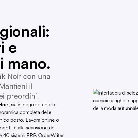
agionali:
i e
i mano.
ink Noir con una
Mantieni il
ei preordini.
Noir
, sia in negozio che in
 panoramica completa delle
n unico posto. Lavora online o
rodotti e alla scansione dei
tre 40 sistemi ERP. OrderWriter