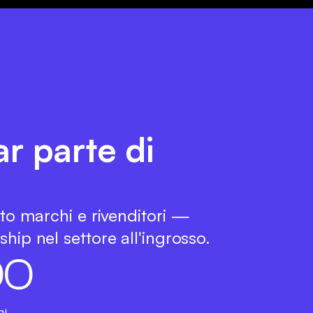
ar parte di
tto marchi e rivenditori —
hip nel settore all'ingrosso.
0
0
hi