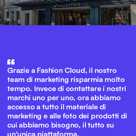
Fashion Cloud unisce il know-how
del settore IT e di quello della
L'integrazione dei dati di prodotto
Grazie a Fashion Cloud, il nostro
moda. L'idea innovativa alla base
del nostro sistema ERP con Fashion
team di marketing risparmia molto
della piattaforma favorisce una
Cloud ha migliorato notevolmente i
tempo. Invece di contattare i nostri
collaborazione fluida tra tutti gli
nostri processi interni. Ora
marchi uno per uno, ora abbiamo
attori del settore per ottimizzare i
disponiamo di immagini dei singoli
accesso a tutto il materiale di
processi digitali. Allo stesso tempo,
articoli nel sistema, il che semplifica
marketing e alle foto dei prodotti di
il team di Fashion Cloud mantiene il
notevolmente la rendicontazione
cui abbiamo bisogno, il tutto su
suo carattere orientato al cliente e
interna e il riordino.
un'unica piattaforma.