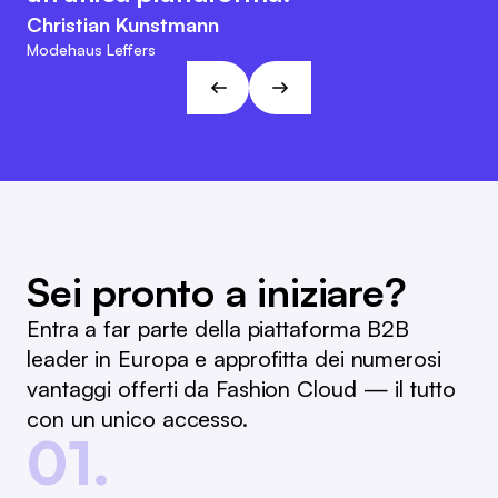
agile. Questo approccio è in linea
Marc Ramelow
Christian Kunstmann
con le visioni e gli obiettivi di L&T!
Amministratore delegato della catena di negozi tedesca
Modehaus Leffers
Ramelow
André Gizinski
L&T
Sei pronto a iniziare?
Entra a far parte della piattaforma B2B
leader in Europa e approfitta dei numerosi
vantaggi offerti da Fashion Cloud — il tutto
con un unico accesso.
01.