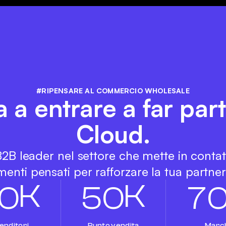
#RIPENSARE AL COMMERCIO WHOLESALE
a a entrare a far par
Cloud.
 B2B leader nel settore che mette in conta
enti pensati per rafforzare la tua partners
K
K
0
5
0
7
enditori
Punto vendita
Marc