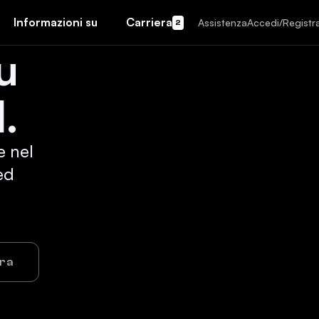
Informazioni su
Carriera
Assistenza
Accedi/Registra
2
u
.
e nel
ed
ora