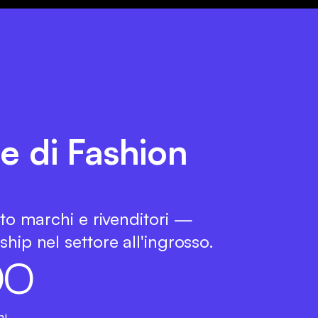
te di Fashion
tto marchi e rivenditori —
hip nel settore all'ingrosso.
0
0
hi