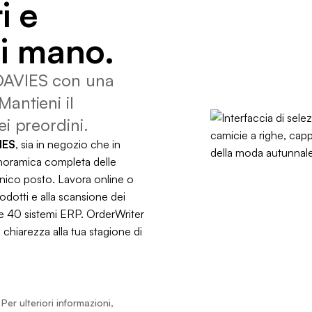
i e
i mano.
LOAVIES con una
Mantieni il
ei preordini.
IES
, sia in negozio che in
 panoramica completa delle
n unico posto. Lavora online o
rodotti e alla scansione dei
tre 40 sistemi ERP. OrderWriter
 chiarezza alla tua stagione di
er ulteriori informazioni,