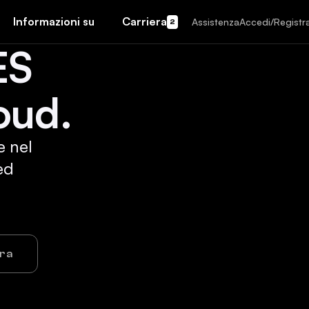
Informazioni su
Carriera
Assistenza
Accedi/Registra
2
ES
oud.
e nel
ed
ora