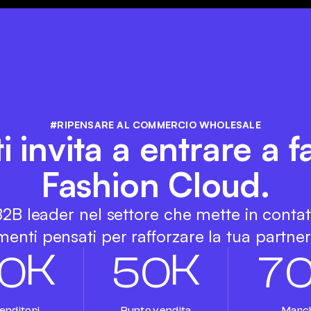
#RIPENSARE AL COMMERCIO WHOLESALE
 invita a entrare a f
Fashion Cloud.
 B2B leader nel settore che mette in conta
enti pensati per rafforzare la tua partners
K
K
0
5
0
7
enditori
Punto vendita
Marc