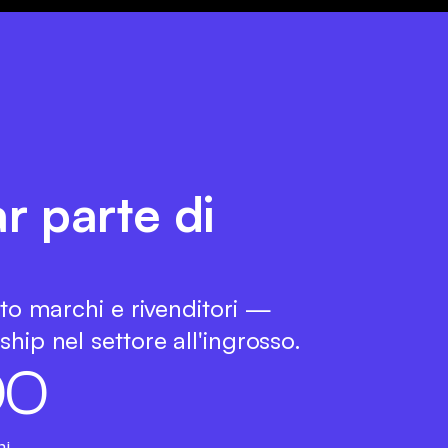
ar parte di
tto marchi e rivenditori —
hip nel settore all'ingrosso.
0
0
hi