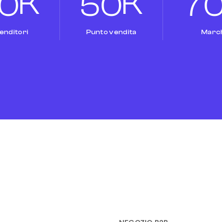
K
K
0
5
0
7
enditori
Punto vendita
Marc