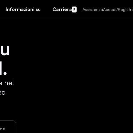
Informazioni su
Carriera
Assistenza
Accedi/Registra
2
su
.
e nel
ed
ora