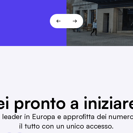
esca Ramelow
ei pronto a iniziar
B leader in Europa e approfitta dei numer
il tutto con un unico accesso.