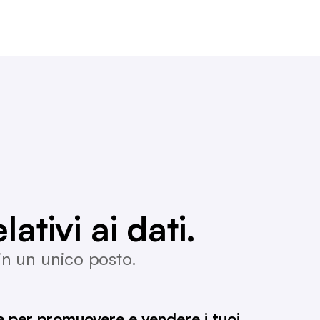
lativi ai dati.
 in un unico posto.
ve per promuovere e vendere i tuoi