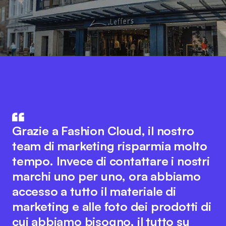
Fashion Cloud unisce il know-how
del settore IT e di quello della
L'integrazione dei dati di prodotto
Grazie a Fashion Cloud, il nostro
moda. L'idea innovativa alla base
del nostro sistema ERP con Fashion
team di marketing risparmia molto
della piattaforma favorisce una
Cloud ha migliorato notevolmente i
tempo. Invece di contattare i nostri
collaborazione fluida tra tutti gli
nostri processi interni. Ora
marchi uno per uno, ora abbiamo
attori del settore per ottimizzare i
disponiamo di immagini dei singoli
accesso a tutto il materiale di
processi digitali. Allo stesso tempo,
articoli nel sistema, il che semplifica
marketing e alle foto dei prodotti di
il team di Fashion Cloud mantiene il
notevolmente la rendicontazione
cui abbiamo bisogno, il tutto su