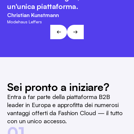
suo carattere orientato al cliente e
interna e il riordino.
un'unica piattaforma.
agile. Questo approccio è in linea
Marc Ramelow
Christian Kunstmann
con le visioni e gli obiettivi di L&T!
Amministratore delegato della catena di negozi tedesca
Modehaus Leffers
Ramelow
André Gizinski
L&T
Sei pronto a iniziare?
Entra a far parte della piattaforma B2B
leader in Europa e approfitta dei numerosi
vantaggi offerti da Fashion Cloud — il tutto
con un unico accesso.
01.