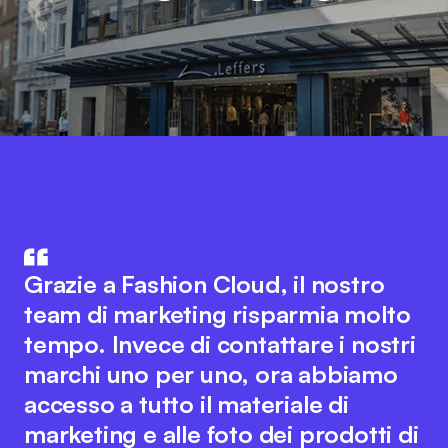
Fashion Cloud unisce il know-how
del settore IT e di quello della
L'integrazione dei dati di prodotto
Grazie a Fashion Cloud, il nostro
moda. L'idea innovativa alla base
del nostro sistema ERP con Fashion
team di marketing risparmia molto
della piattaforma favorisce una
Cloud ha migliorato notevolmente i
tempo. Invece di contattare i nostri
collaborazione fluida tra tutti gli
nostri processi interni. Ora
marchi uno per uno, ora abbiamo
attori del settore per ottimizzare i
disponiamo di immagini dei singoli
accesso a tutto il materiale di
processi digitali. Allo stesso tempo,
articoli nel sistema, il che semplifica
marketing e alle foto dei prodotti di