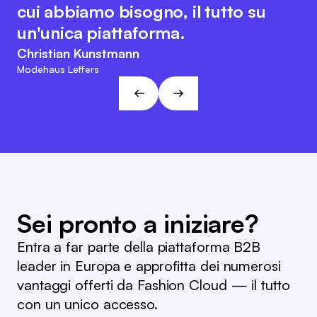
il team di Fashion Cloud mantiene il
notevolmente la rendicontazione
cui abbiamo bisogno, il tutto su
suo carattere orientato al cliente e
interna e il riordino.
un'unica piattaforma.
agile. Questo approccio è in linea
Marc Ramelow
Christian Kunstmann
con le visioni e gli obiettivi di L&T!
Amministratore delegato della catena di negozi tedesca
Modehaus Leffers
Ramelow
André Gizinski
L&T
Sei pronto a iniziare?
Entra a far parte della piattaforma B2B
leader in Europa e approfitta dei numerosi
vantaggi offerti da Fashion Cloud — il tutto
con un unico accesso.