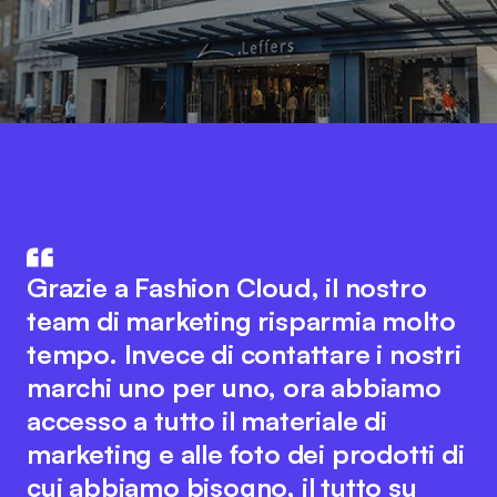
Fashion Cloud unisce il know-how
del settore IT e di quello della
L'integrazione dei dati di prodotto
Grazie a Fashion Cloud, il nostro
moda. L'idea innovativa alla base
del nostro sistema ERP con Fashion
team di marketing risparmia molto
della piattaforma favorisce una
Cloud ha migliorato notevolmente i
tempo. Invece di contattare i nostri
collaborazione fluida tra tutti gli
nostri processi interni. Ora
marchi uno per uno, ora abbiamo
attori del settore per ottimizzare i
disponiamo di immagini dei singoli
accesso a tutto il materiale di
processi digitali. Allo stesso tempo,
articoli nel sistema, il che semplifica
marketing e alle foto dei prodotti di
il team di Fashion Cloud mantiene il
notevolmente la rendicontazione
cui abbiamo bisogno, il tutto su