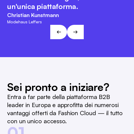
suo carattere orientato al cliente e
interna e il riordino.
un'unica piattaforma.
agile. Questo approccio è in linea
Marc Ramelow
Christian Kunstmann
con le visioni e gli obiettivi di L&T!
Amministratore delegato della catena di negozi tedesca
Modehaus Leffers
Ramelow
André Gizinski
L&T
Sei pronto a iniziare?
Entra a far parte della piattaforma B2B
leader in Europa e approfitta dei numerosi
vantaggi offerti da Fashion Cloud — il tutto
con un unico accesso.
01.