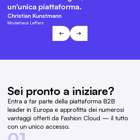
suo carattere orientato al cliente e
interna e il riordino.
un'unica piattaforma.
agile. Questo approccio è in linea
Marc Ramelow
Christian Kunstmann
con le visioni e gli obiettivi di L&T!
Amministratore delegato della catena di negozi tedesca
Modehaus Leffers
Ramelow
André Gizinski
L&T
Sei pronto a iniziare?
Entra a far parte della piattaforma B2B
leader in Europa e approfitta dei numerosi
vantaggi offerti da Fashion Cloud — il tutto
con un unico accesso.
01.