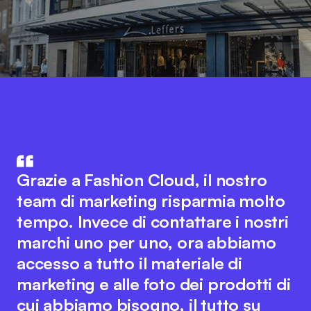
Fashion Cloud unisce il know-how
del settore IT e di quello della
L'integrazione dei dati di prodotto
Grazie a Fashion Cloud, il nostro
moda. L'idea innovativa alla base
del nostro sistema ERP con Fashion
team di marketing risparmia molto
della piattaforma favorisce una
Cloud ha migliorato notevolmente i
tempo. Invece di contattare i nostri
collaborazione fluida tra tutti gli
nostri processi interni. Ora
marchi uno per uno, ora abbiamo
attori del settore per ottimizzare i
disponiamo di immagini dei singoli
accesso a tutto il materiale di
processi digitali. Allo stesso tempo,
articoli nel sistema, il che semplifica
marketing e alle foto dei prodotti di
il team di Fashion Cloud mantiene il
notevolmente la rendicontazione
cui abbiamo bisogno, il tutto su