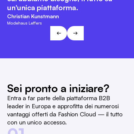
suo carattere orientato al cliente e
interna e il riordino.
un'unica piattaforma.
agile. Questo approccio è in linea
Marc Ramelow
Christian Kunstmann
con le visioni e gli obiettivi di L&T!
Amministratore delegato della catena di negozi tedesca
Modehaus Leffers
Ramelow
André Gizinski
L&T
Sei pronto a iniziare?
Entra a far parte della piattaforma B2B
leader in Europa e approfitta dei numerosi
vantaggi offerti da Fashion Cloud — il tutto
con un unico accesso.
01.