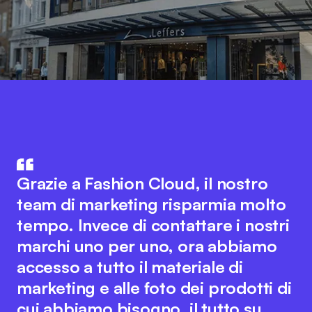
Fashion Cloud unisce il know-how
del settore IT e di quello della
L'integrazione dei dati di prodotto
Grazie a Fashion Cloud, il nostro
moda. L'idea innovativa alla base
del nostro sistema ERP con Fashion
team di marketing risparmia molto
della piattaforma favorisce una
Cloud ha migliorato notevolmente i
tempo. Invece di contattare i nostri
collaborazione fluida tra tutti gli
nostri processi interni. Ora
marchi uno per uno, ora abbiamo
attori del settore per ottimizzare i
disponiamo di immagini dei singoli
accesso a tutto il materiale di
processi digitali. Allo stesso tempo,
articoli nel sistema, il che semplifica
marketing e alle foto dei prodotti di
il team di Fashion Cloud mantiene il
notevolmente la rendicontazione
cui abbiamo bisogno, il tutto su