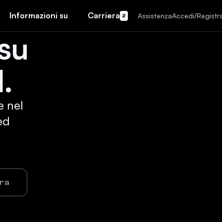
Informazioni su
Carriera
Assistenza
Accedi/Registra
2
 su
.
e nel
ed
ora