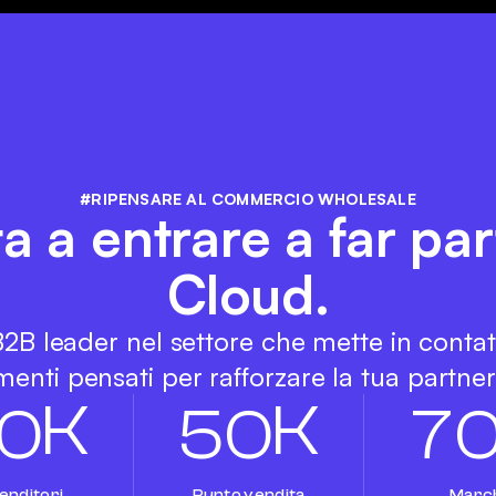
#RIPENSARE AL COMMERCIO WHOLESALE
ita a entrare a far pa
Cloud.
 B2B leader nel settore che mette in conta
enti pensati per rafforzare la tua partners
K
K
0
5
0
7
enditori
Punto vendita
Marc