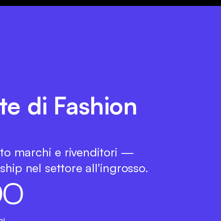
rte di Fashion
tto marchi e rivenditori —
hip nel settore all'ingrosso.
0
0
hi