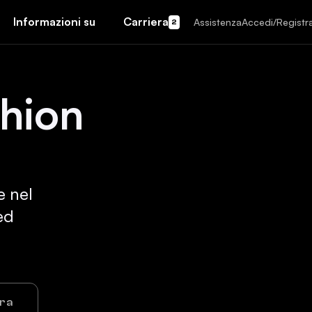
Informazioni su
Carriera
Assistenza
Accedi/Registra
2
shion
e nel
ed
ora