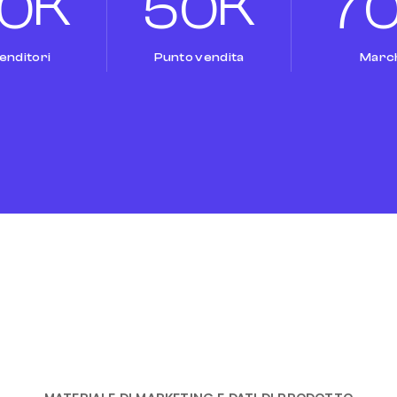
K
K
0
5
0
7
enditori
Punto vendita
Marc