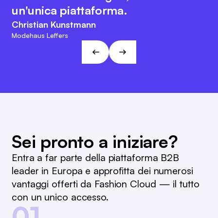
suo carattere orientato al cliente e
interna e il riordino.
un'unica piattaforma.
agile. Questo approccio è in linea
Marc Ramelow
Christian Kunstmann
con le visioni e gli obiettivi di L&T!
Amministratore delegato della catena di negozi tedesca
Modehaus Leffers
Ramelow
André Gizinski
L&T
Sei pronto a iniziare?
Entra a far parte della piattaforma B2B
leader in Europa e approfitta dei numerosi
vantaggi offerti da Fashion Cloud — il tutto
con un unico accesso.
01.