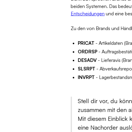
beiden Systemen. Das bedeute
Entscheidungen
und eine bes
Zu den von Brands und Händ
PRICAT
- Artikeldaten (Br
ORDRSP
- Auftragsbestät
DESADV
- Lieferavis (Bra
SLSRPT
- Abverkaufsrepor
INVRPT
- Lagerbestandsm
Stell dir vor, du kön
zusammen mit den ak
Mit diesem Einblick 
eine Nachorder auslö