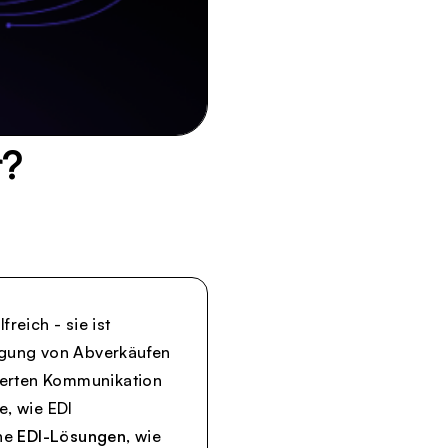
r?
reich - sie ist
lgung von Abverkäufen
rierten Kommunikation
e, wie EDI
che
EDI-Lösungen
, wie