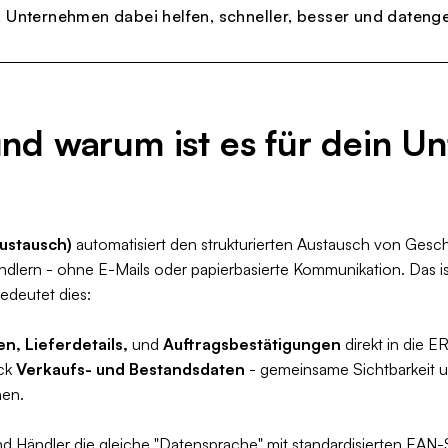
 Unternehmen dabei helfen, schneller, besser und datenge
und warum ist es für dein 
ustausch)
automatisiert den strukturierten Austausch von Ges
ndlern - ohne E-Mails oder papierbasierte Kommunikation. Das ist
edeutet dies:
en, Lieferdetails,
und
Auftragsbestätigungen
direkt in die 
ück
Verkaufs- und Bestandsdaten
- gemeinsame Sichtbarkeit un
hen.
Händler die gleiche "Datensprache" mit standardisierten EAN-St