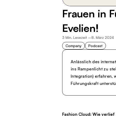
Frauen in F
Evelien!
3
Min. Lesezeit –
8. März 2024
Company
Podcast
Anlässlich des interna
ins Rampenlicht zu ste
Integration) erfahren, 
Führungskraft unterstüt
Fashion Cloud:
Wie verlief