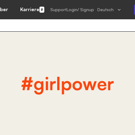
ber
Karriere
Support
Login/ Signup
Deutsch
2