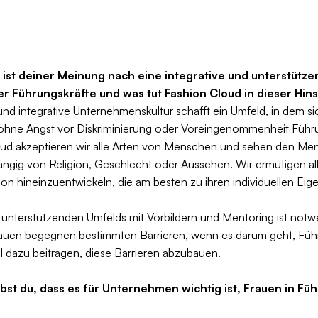
g ist deiner Meinung nach eine integrative und unterstüt
er Führungskräfte und was tut Fashion Cloud in dieser Hins
und integrative Unternehmenskultur schafft ein Umfeld, in dem s
, ohne Angst vor Diskriminierung oder Voreingenommenheit Füh
ud akzeptieren wir alle Arten von Menschen und sehen den Men
ängig von Religion, Geschlecht oder Aussehen. Wir ermutigen all
ion hineinzuentwickeln, die am besten zu ihren individuellen Eig
 unterstützenden Umfelds mit Vorbildern und Mentoring ist notw
rauen begegnen bestimmten Barrieren, wenn es darum geht, Füh
l dazu beitragen, diese Barrieren abzubauen.
st du, dass es für Unternehmen wichtig ist, Frauen in Fü