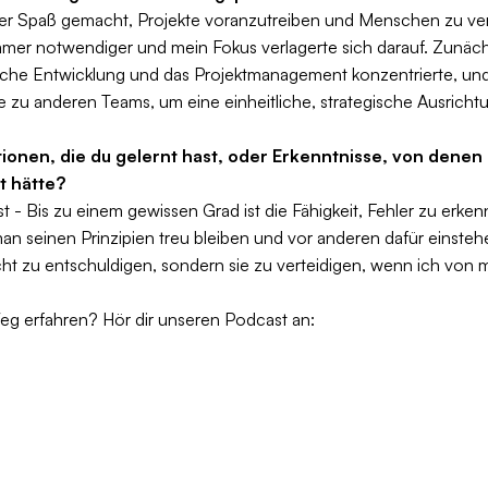
mer Spaß gemacht, Projekte voranzutreiben und Menschen zu ve
mer notwendiger und mein Fokus verlagerte sich darauf. Zunächst
liche Entwicklung und das Projektmanagement konzentrierte, un
u anderen Teams, um eine einheitliche, strategische Ausrichtu
tionen, die du gelernt hast, oder Erkenntnisse, von denen 
t hätte?
bst - Bis zu einem gewissen Grad ist die Fähigkeit, Fehler zu erk
 man seinen Prinzipien treu bleiben und vor anderen dafür einste
ht zu entschuldigen, sondern sie zu verteidigen, wenn ich von 
Weg erfahren? Hör dir unseren Podcast an: