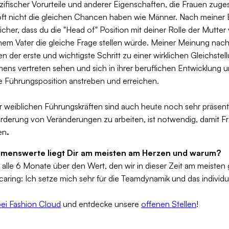
ifischer Vorurteile und anderer Eigenschaften, die Frauen zuges
ft nicht die gleichen Chancen haben wie Männer. Nach meiner 
sicher, dass du die "Head of" Position mit deiner Rolle der Mutter
inem Vater die gleiche Frage stellen würde. Meiner Meinung nac
der erste und wichtigste Schritt zu einer wirklichen Gleichstel
ns vertreten sehen und sich in ihrer beruflichen Entwicklung unt
ne Führungsposition anstreben und erreichen.
er weiblichen Führungskräften sind auch heute noch sehr präsen
örderung von Veränderungen zu arbeiten, ist notwendig, damit 
en
.‍
menswerte liegt Dir am meisten am Herzen und warum?
ir alle 6 Monate über den Wert, den wir in dieser Zeit am meisten
caring
: Ich setze mich sehr für die Teamdynamik und das individ
bei Fashion Cloud
und entdecke unsere
offenen Stellen
!