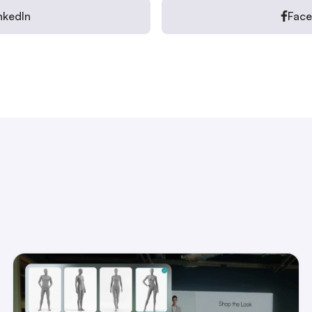
nkedIn
Fac