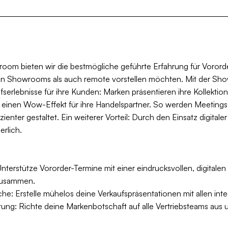
om bieten wir die bestmögliche geführte Erfahrung für Vororde
en Showrooms als auch remote vorstellen möchten. Mit der S
erlebnisse für ihre Kunden: Marken präsentieren ihre Kollektion 
 einen Wow-Effekt für ihre Handelspartner. So werden Meetings 
ienter gestaltet. Ein weiterer Vorteil: Durch den Einsatz digital
rlich.
nterstütze Vororder-Termine mit einer eindrucksvollen, digitalen 
 zusammen.
che: Erstelle mühelos deine Verkaufspräsentationen mit allen int
tung: Richte deine Markenbotschaft auf alle Vertriebsteams aus 