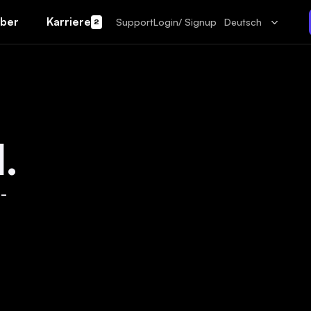
ber
Karriere
Support
Login/ Signup
Deutsch
2
.
-