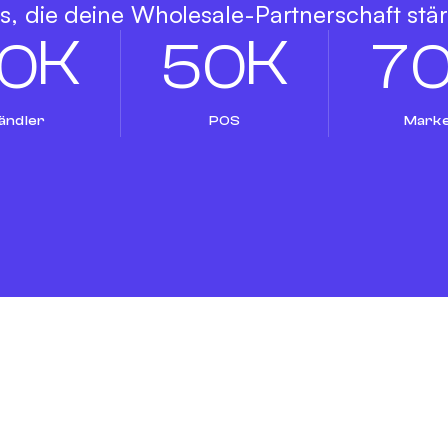
s, die deine Wholesale-Partnerschaft stä
K
K
0
5
0
7
ändler
POS
Mark