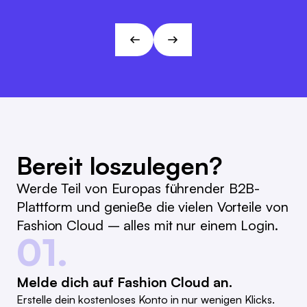
Marc Ramelow
Visionen und Zielen von L&T!
Geschäftsführer, Modehaus Ramelow
André Gizinski
L&T
Bereit loszulegen?
Werde Teil von Europas führender B2B-
Plattform und genieße die vielen Vorteile von
Fashion Cloud – alles mit nur einem Login.
01.
Melde dich auf Fashion Cloud an.
Erstelle dein kostenloses Konto in nur wenigen Klicks.