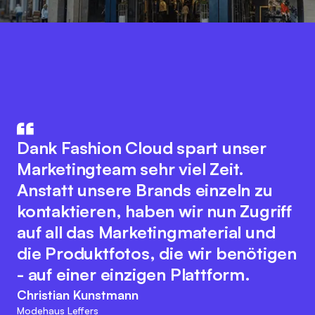
Fashion Cloud vereint das Know-
How aus IT und Modebranche. Der
Die Integration unseres
innovative Plattformgedanke
Warenwirtschaftssystem mit
Dank Fashion Cloud spart unser
fördert eine nahtlose
Fashion Cloud hat unsere internen
Marketingteam sehr viel Zeit.
Zusammenarbeit aller
Abläufe deutlich verbessert. Wir
Anstatt unsere Brands einzeln zu
Branchenakteure zur Optimierung
haben nun Bilder zu den einzelnen
kontaktieren, haben wir nun Zugriff
digitaler Prozesse. Dabei bewahrt
Artikeln im System, was das interne
auf all das Marketingmaterial und
sich das Team der Fashion Cloud
Reporting, unser
die Produktfotos, die wir benötigen
ihren kundenfreundlichen und
Retourenmanagement und die
- auf einer einzigen Plattform.
agilen Charakter. Diese
Nachorder deutlich vereinfacht.
Christian Kunstmann
Herangehensweise passt zu den
Modehaus Leffers