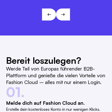
Marc Ramelow
Visionen und Zielen von L&T!
Geschäftsführer, Modehaus Ramelow
André Gizinski
L&T
Bereit loszulegen?
Werde Teil von Europas führender B2B-
Plattform und genieße die vielen Vorteile von
Fashion Cloud – alles mit nur einem Login.
01.
Melde dich auf Fashion Cloud an.
Erstelle dein kostenloses Konto in nur wenigen Klicks.