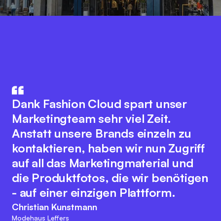
Fashion Cloud vereint das Know-
How aus IT und Modebranche. Der
Die Integration unseres
innovative Plattformgedanke
Warenwirtschaftssystem mit
Dank Fashion Cloud spart unser
fördert eine nahtlose
Fashion Cloud hat unsere internen
Marketingteam sehr viel Zeit.
Zusammenarbeit aller
Abläufe deutlich verbessert. Wir
Anstatt unsere Brands einzeln zu
Branchenakteure zur Optimierung
haben nun Bilder zu den einzelnen
kontaktieren, haben wir nun Zugriff
digitaler Prozesse. Dabei bewahrt
Artikeln im System, was das interne
auf all das Marketingmaterial und
sich das Team der Fashion Cloud
Reporting, unser
die Produktfotos, die wir benötigen
ihren kundenfreundlichen und
Retourenmanagement und die
- auf einer einzigen Plattform.
agilen Charakter. Diese
Nachorder deutlich vereinfacht.
Christian Kunstmann
Herangehensweise passt zu den
Modehaus Leffers