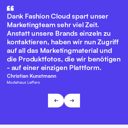
How aus IT und Modebranche. Der
Die Integration unseres
innovative Plattformgedanke
Warenwirtschaftssystem mit
Dank Fashion Cloud spart unser
fördert eine nahtlose
Fashion Cloud hat unsere internen
Marketingteam sehr viel Zeit.
Zusammenarbeit aller
Abläufe deutlich verbessert. Wir
Anstatt unsere Brands einzeln zu
Branchenakteure zur Optimierung
haben nun Bilder zu den einzelnen
kontaktieren, haben wir nun Zugriff
digitaler Prozesse. Dabei bewahrt
Artikeln im System, was das interne
auf all das Marketingmaterial und
sich das Team der Fashion Cloud
Reporting, unser
die Produktfotos, die wir benötigen
ihren kundenfreundlichen und
Retourenmanagement und die
- auf einer einzigen Plattform.
agilen Charakter. Diese
Nachorder deutlich vereinfacht.
Christian Kunstmann
Herangehensweise passt zu den
Modehaus Leffers
Marc Ramelow
Visionen und Zielen von L&T!
Geschäftsführer, Modehaus Ramelow
André Gizinski
L&T