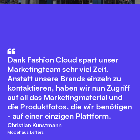
Fashion Cloud vereint das Know-
How aus IT und Modebranche. Der
Die Integration unseres
innovative Plattformgedanke
Warenwirtschaftssystem mit
Dank Fashion Cloud spart unser
fördert eine nahtlose
Fashion Cloud hat unsere internen
Marketingteam sehr viel Zeit.
Zusammenarbeit aller
Abläufe deutlich verbessert. Wir
Anstatt unsere Brands einzeln zu
Branchenakteure zur Optimierung
haben nun Bilder zu den einzelnen
kontaktieren, haben wir nun Zugriff
digitaler Prozesse. Dabei bewahrt
Artikeln im System, was das interne
auf all das Marketingmaterial und
sich das Team der Fashion Cloud
Reporting, unser
die Produktfotos, die wir benötigen
ihren kundenfreundlichen und
Retourenmanagement und die
- auf einer einzigen Plattform.
agilen Charakter. Diese
Nachorder deutlich vereinfacht.
Christian Kunstmann
Herangehensweise passt zu den
Modehaus Leffers
Marc Ramelow
Visionen und Zielen von L&T!