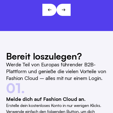
Geschäftsführer, Modehaus Ramelow
André Gizinski
L&T
Bereit loszulegen?
Werde Teil von Europas führender B2B-
Plattform und genieße die vielen Vorteile von
Fashion Cloud – alles mit nur einem Login.
01.
Melde dich auf Fashion Cloud an.
Erstelle dein kostenloses Konto in nur wenigen Klicks.
Verwende einfach den folgenden Button, um dich