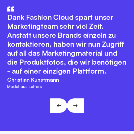
How aus IT und Modebranche. Der
Die Integration unseres
innovative Plattformgedanke
Warenwirtschaftssystem mit
Dank Fashion Cloud spart unser
fördert eine nahtlose
Fashion Cloud hat unsere internen
Marketingteam sehr viel Zeit.
Zusammenarbeit aller
Abläufe deutlich verbessert. Wir
Anstatt unsere Brands einzeln zu
Branchenakteure zur Optimierung
haben nun Bilder zu den einzelnen
kontaktieren, haben wir nun Zugriff
digitaler Prozesse. Dabei bewahrt
Artikeln im System, was das interne
auf all das Marketingmaterial und
sich das Team der Fashion Cloud
Reporting, unser
die Produktfotos, die wir benötigen
ihren kundenfreundlichen und
Retourenmanagement und die
- auf einer einzigen Plattform.
agilen Charakter. Diese
Nachorder deutlich vereinfacht.
Christian Kunstmann
Herangehensweise passt zu den
Modehaus Leffers
Marc Ramelow
Visionen und Zielen von L&T!
Geschäftsführer, Modehaus Ramelow
André Gizinski
L&T