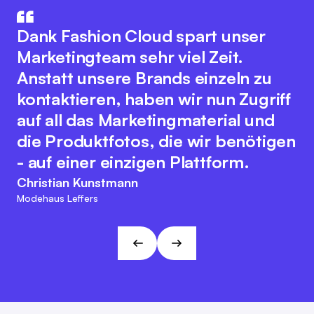
How aus IT und Modebranche. Der
Die Integration unseres
innovative Plattformgedanke
Warenwirtschaftssystem mit
Dank Fashion Cloud spart unser
fördert eine nahtlose
Fashion Cloud hat unsere internen
Marketingteam sehr viel Zeit.
Zusammenarbeit aller
Abläufe deutlich verbessert. Wir
Anstatt unsere Brands einzeln zu
Branchenakteure zur Optimierung
haben nun Bilder zu den einzelnen
kontaktieren, haben wir nun Zugriff
digitaler Prozesse. Dabei bewahrt
Artikeln im System, was das interne
auf all das Marketingmaterial und
sich das Team der Fashion Cloud
Reporting, unser
die Produktfotos, die wir benötigen
ihren kundenfreundlichen und
Retourenmanagement und die
- auf einer einzigen Plattform.
agilen Charakter. Diese
Nachorder deutlich vereinfacht.
Christian Kunstmann
Herangehensweise passt zu den
Modehaus Leffers
Marc Ramelow
Visionen und Zielen von L&T!
Geschäftsführer, Modehaus Ramelow
André Gizinski
L&T