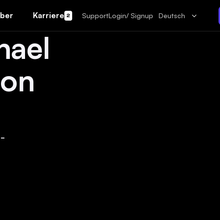
ber
Karriere
Support
Login/ Signup
Deutsch
2
hael
ion
-