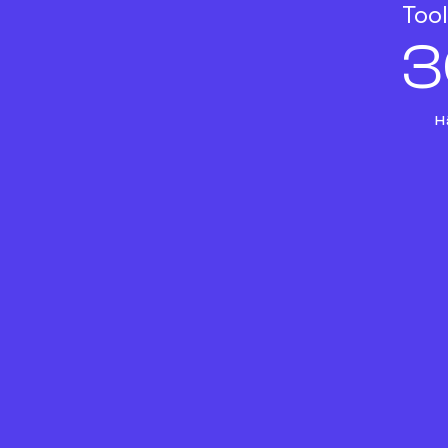
Tool
3
H
Fashion Cloud vereint 
How aus IT und Modeb