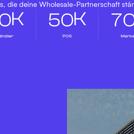
s, die deine Wholesale-Partnerschaft stä
K
K
0
5
0
7
ändler
POS
Mark
das Know-
ranche.