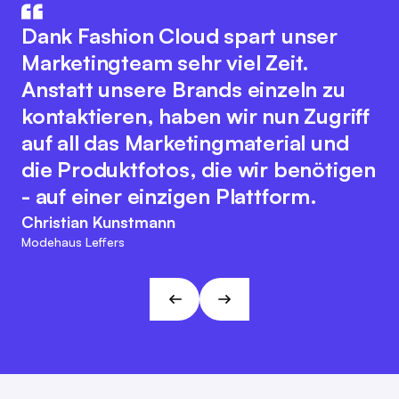
Die Integration unseres
innovative Plattformgedanke
Warenwirtschaftssystem mit
Dank Fashion Cloud spart unser
fördert eine nahtlose
Fashion Cloud hat unsere internen
Marketingteam sehr viel Zeit.
Zusammenarbeit aller
Abläufe deutlich verbessert. Wir
Anstatt unsere Brands einzeln zu
Branchenakteure zur Optimierung
haben nun Bilder zu den einzelnen
kontaktieren, haben wir nun Zugriff
digitaler Prozesse. Dabei bewahrt
Artikeln im System, was das interne
auf all das Marketingmaterial und
sich das Team der Fashion Cloud
Reporting, unser
die Produktfotos, die wir benötigen
ihren kundenfreundlichen und
Retourenmanagement und die
- auf einer einzigen Plattform.
agilen Charakter. Diese
Nachorder deutlich vereinfacht.
Christian Kunstmann
Herangehensweise passt zu den
Modehaus Leffers
Marc Ramelow
Visionen und Zielen von L&T!
Geschäftsführer, Modehaus Ramelow
André Gizinski
L&T