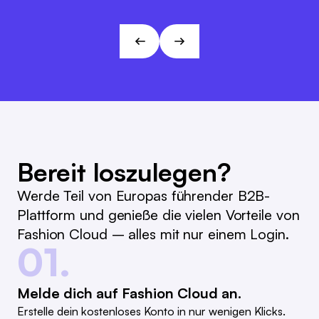
Marc Ramelow
Visionen und Zielen von L&T!
Geschäftsführer, Modehaus Ramelow
André Gizinski
L&T
Bereit loszulegen?
Werde Teil von Europas führender B2B-
Plattform und genieße die vielen Vorteile von
Fashion Cloud – alles mit nur einem Login.
01.
Melde dich auf Fashion Cloud an.
Erstelle dein kostenloses Konto in nur wenigen Klicks.