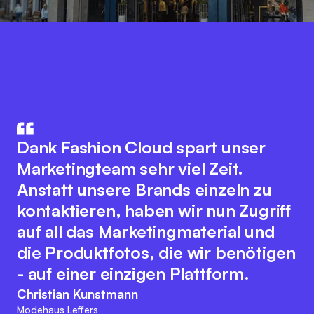
Fashion Cloud vereint das Know-
How aus IT und Modebranche. Der
Die Integration unseres
innovative Plattformgedanke
Warenwirtschaftssystem mit
Dank Fashion Cloud spart unser
fördert eine nahtlose
Fashion Cloud hat unsere internen
Marketingteam sehr viel Zeit.
Zusammenarbeit aller
Abläufe deutlich verbessert. Wir
Anstatt unsere Brands einzeln zu
Branchenakteure zur Optimierung
haben nun Bilder zu den einzelnen
kontaktieren, haben wir nun Zugriff
digitaler Prozesse. Dabei bewahrt
Artikeln im System, was das interne
auf all das Marketingmaterial und
sich das Team der Fashion Cloud
Reporting, unser
die Produktfotos, die wir benötigen
ihren kundenfreundlichen und
Retourenmanagement und die
- auf einer einzigen Plattform.
agilen Charakter. Diese
Nachorder deutlich vereinfacht.
Christian Kunstmann
Herangehensweise passt zu den
Modehaus Leffers