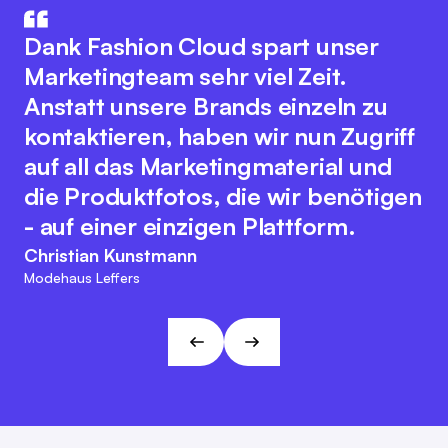
How aus IT und Modebranche. Der
Die Integration unseres
innovative Plattformgedanke
Warenwirtschaftssystem mit
Dank Fashion Cloud spart unser
fördert eine nahtlose
Fashion Cloud hat unsere internen
Marketingteam sehr viel Zeit.
Zusammenarbeit aller
Abläufe deutlich verbessert. Wir
Anstatt unsere Brands einzeln zu
Branchenakteure zur Optimierung
haben nun Bilder zu den einzelnen
kontaktieren, haben wir nun Zugriff
digitaler Prozesse. Dabei bewahrt
Artikeln im System, was das interne
auf all das Marketingmaterial und
sich das Team der Fashion Cloud
Reporting, unser
die Produktfotos, die wir benötigen
ihren kundenfreundlichen und
Retourenmanagement und die
- auf einer einzigen Plattform.
agilen Charakter. Diese
Nachorder deutlich vereinfacht.
Christian Kunstmann
Herangehensweise passt zu den
Modehaus Leffers
Marc Ramelow
Visionen und Zielen von L&T!
Geschäftsführer, Modehaus Ramelow
André Gizinski
L&T