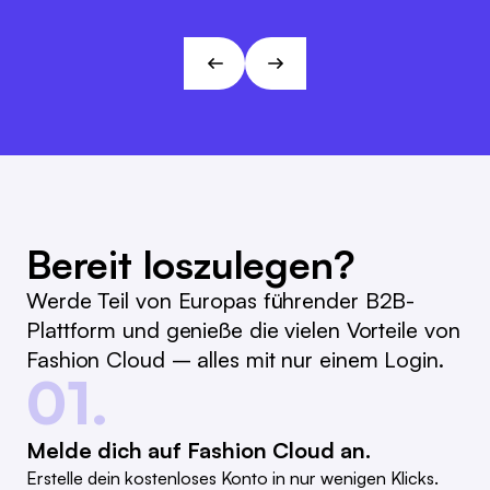
Marc Ramelow
Visionen und Zielen von L&T!
Geschäftsführer, Modehaus Ramelow
André Gizinski
L&T
Bereit loszulegen?
Werde Teil von Europas führender B2B-
Plattform und genieße die vielen Vorteile von
Fashion Cloud – alles mit nur einem Login.
01.
Melde dich auf Fashion Cloud an.
Erstelle dein kostenloses Konto in nur wenigen Klicks.