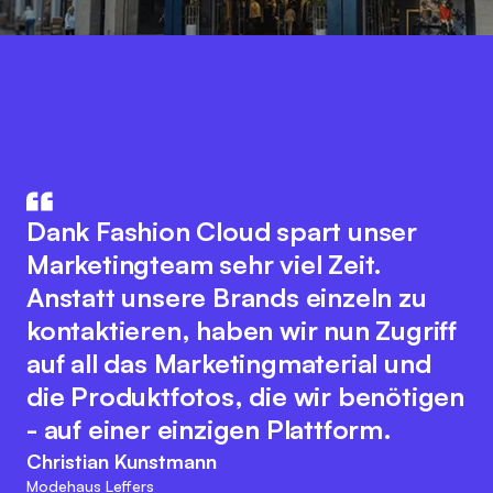
Fashion Cloud vereint das Know-
How aus IT und Modebranche. Der
Die Integration unseres
innovative Plattformgedanke
Warenwirtschaftssystem mit
Dank Fashion Cloud spart unser
fördert eine nahtlose
Fashion Cloud hat unsere internen
Marketingteam sehr viel Zeit.
Zusammenarbeit aller
Abläufe deutlich verbessert. Wir
Anstatt unsere Brands einzeln zu
Branchenakteure zur Optimierung
haben nun Bilder zu den einzelnen
kontaktieren, haben wir nun Zugriff
digitaler Prozesse. Dabei bewahrt
Artikeln im System, was das interne
auf all das Marketingmaterial und
sich das Team der Fashion Cloud
Reporting, unser
die Produktfotos, die wir benötigen
ihren kundenfreundlichen und
Retourenmanagement und die
- auf einer einzigen Plattform.
agilen Charakter. Diese
Nachorder deutlich vereinfacht.
Christian Kunstmann
Herangehensweise passt zu den
Modehaus Leffers