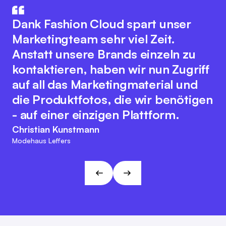
How aus IT und Modebranche. Der
Die Integration unseres
innovative Plattformgedanke
Warenwirtschaftssystem mit
Dank Fashion Cloud spart unser
fördert eine nahtlose
Fashion Cloud hat unsere internen
Marketingteam sehr viel Zeit.
Zusammenarbeit aller
Abläufe deutlich verbessert. Wir
Anstatt unsere Brands einzeln zu
Branchenakteure zur Optimierung
haben nun Bilder zu den einzelnen
kontaktieren, haben wir nun Zugriff
digitaler Prozesse. Dabei bewahrt
Artikeln im System, was das interne
auf all das Marketingmaterial und
sich das Team der Fashion Cloud
Reporting, unser
die Produktfotos, die wir benötigen
ihren kundenfreundlichen und
Retourenmanagement und die
- auf einer einzigen Plattform.
agilen Charakter. Diese
Nachorder deutlich vereinfacht.
Christian Kunstmann
Herangehensweise passt zu den
Modehaus Leffers
Marc Ramelow
Visionen und Zielen von L&T!
Geschäftsführer, Modehaus Ramelow
André Gizinski
L&T