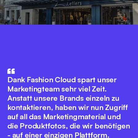
Fashion Cloud vereint das Know-
How aus IT und Modebranche. Der
Die Integration unseres
innovative Plattformgedanke
Warenwirtschaftssystem mit
Dank Fashion Cloud spart unser
fördert eine nahtlose
Fashion Cloud hat unsere internen
Marketingteam sehr viel Zeit.
Zusammenarbeit aller
Abläufe deutlich verbessert. Wir
Anstatt unsere Brands einzeln zu
Branchenakteure zur Optimierung
haben nun Bilder zu den einzelnen
kontaktieren, haben wir nun Zugriff
digitaler Prozesse. Dabei bewahrt
Artikeln im System, was das interne
auf all das Marketingmaterial und
sich das Team der Fashion Cloud
Reporting, unser
die Produktfotos, die wir benötigen
ihren kundenfreundlichen und
Retourenmanagement und die
- auf einer einzigen Plattform.