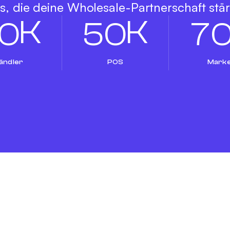
s, die deine Wholesale-Partnerschaft stä
K
K
0
5
0
7
ändler
POS
Mark