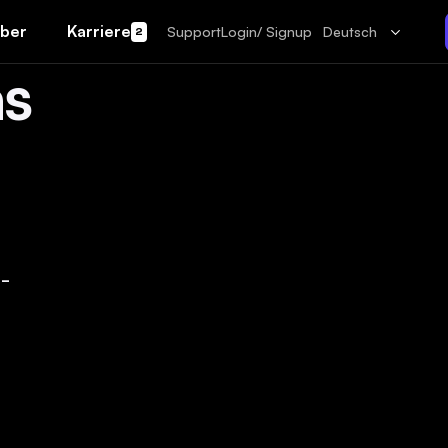
ber
Karriere
Support
Login/ Signup
Deutsch
2
as
-