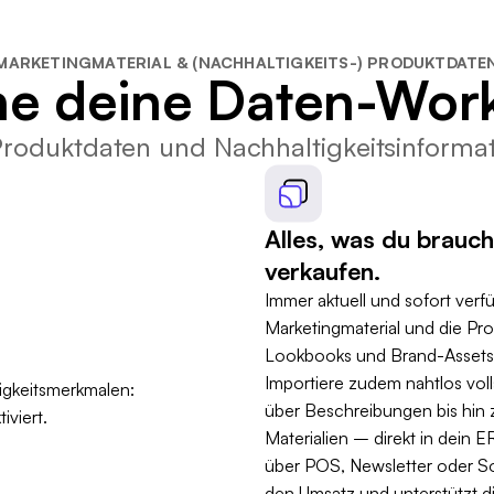
MARKETINGMATERIAL & (NACHHALTIGKEITS-) PRODUKTDATE
he deine Daten-Work
 Produktdaten und Nachhaltigkeitsinformat
Alles, was du brauch
verkaufen.
Immer aktuell und sofort verfü
Marketingmaterial und die P
Lookbooks und Brand-Assets h
Importiere zudem nahtlos vol
über Beschreibungen bis hin z
Materialien – direkt in dein
über POS, Newsletter oder Soc
den Umsatz und unterstützt d