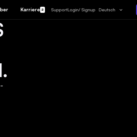
ber
Karriere
Support
Login/ Signup
Deutsch
2
S
.
-