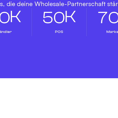
s, die deine Wholesale-Partnerschaft stä
K
K
0
5
0
7
ändler
POS
Mark