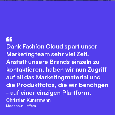
Fashion Cloud vereint das Know-
How aus IT und Modebranche. Der
Die Integration unseres
innovative Plattformgedanke
Warenwirtschaftssystem mit
Dank Fashion Cloud spart unser
fördert eine nahtlose
Fashion Cloud hat unsere internen
Marketingteam sehr viel Zeit.
Zusammenarbeit aller
Abläufe deutlich verbessert. Wir
Anstatt unsere Brands einzeln zu
Branchenakteure zur Optimierung
haben nun Bilder zu den einzelnen
kontaktieren, haben wir nun Zugriff
digitaler Prozesse. Dabei bewahrt
Artikeln im System, was das interne
auf all das Marketingmaterial und
sich das Team der Fashion Cloud
Reporting, unser
die Produktfotos, die wir benötigen
ihren kundenfreundlichen und
Retourenmanagement und die
- auf einer einzigen Plattform.
agilen Charakter. Diese
Nachorder deutlich vereinfacht.
Christian Kunstmann
Herangehensweise passt zu den
Modehaus Leffers
Marc Ramelow
Visionen und Zielen von L&T!
Geschäftsführer, Modehaus Ramelow