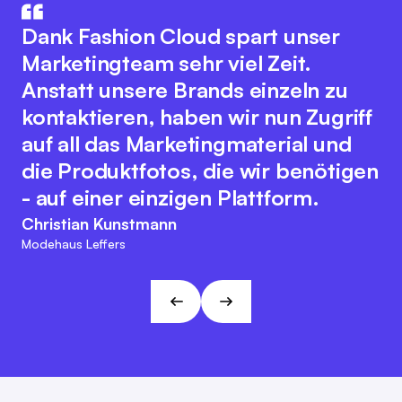
Die Integration unseres
innovative Plattformgedanke
Warenwirtschaftssystem mit
Dank Fashion Cloud spart unser
fördert eine nahtlose
Fashion Cloud hat unsere internen
Marketingteam sehr viel Zeit.
Zusammenarbeit aller
Abläufe deutlich verbessert. Wir
Anstatt unsere Brands einzeln zu
Branchenakteure zur Optimierung
haben nun Bilder zu den einzelnen
kontaktieren, haben wir nun Zugriff
digitaler Prozesse. Dabei bewahrt
Artikeln im System, was das interne
auf all das Marketingmaterial und
sich das Team der Fashion Cloud
Reporting, unser
die Produktfotos, die wir benötigen
ihren kundenfreundlichen und
Retourenmanagement und die
- auf einer einzigen Plattform.
agilen Charakter. Diese
Nachorder deutlich vereinfacht.
Christian Kunstmann
Herangehensweise passt zu den
Modehaus Leffers
Marc Ramelow
Visionen und Zielen von L&T!
Geschäftsführer, Modehaus Ramelow
André Gizinski
L&T