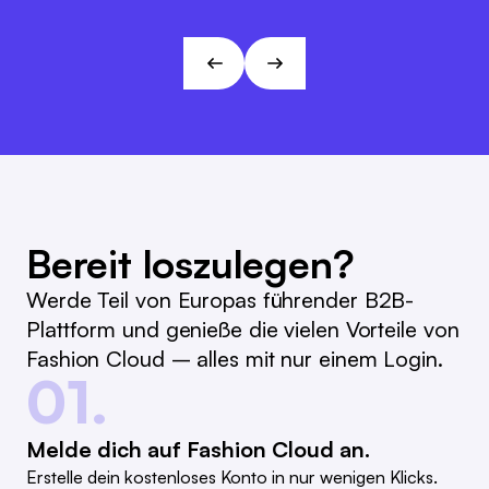
Marc Ramelow
Visionen und Zielen von L&T!
Geschäftsführer, Modehaus Ramelow
André Gizinski
L&T
Bereit loszulegen?
Werde Teil von Europas führender B2B-
Plattform und genieße die vielen Vorteile von
Fashion Cloud – alles mit nur einem Login.
01.
Melde dich auf Fashion Cloud an.
Erstelle dein kostenloses Konto in nur wenigen Klicks.