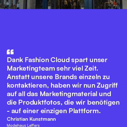
Fashion Cloud vereint das Know-
How aus IT und Modebranche. Der
Die Integration unseres
innovative Plattformgedanke
Warenwirtschaftssystem mit
Dank Fashion Cloud spart unser
fördert eine nahtlose
Fashion Cloud hat unsere internen
Marketingteam sehr viel Zeit.
Zusammenarbeit aller
Abläufe deutlich verbessert. Wir
Anstatt unsere Brands einzeln zu
Branchenakteure zur Optimierung
haben nun Bilder zu den einzelnen
kontaktieren, haben wir nun Zugriff
digitaler Prozesse. Dabei bewahrt
Artikeln im System, was das interne
auf all das Marketingmaterial und
sich das Team der Fashion Cloud
Reporting, unser
die Produktfotos, die wir benötigen
ihren kundenfreundlichen und
Retourenmanagement und die
- auf einer einzigen Plattform.
agilen Charakter. Diese
Nachorder deutlich vereinfacht.
Christian Kunstmann
Herangehensweise passt zu den
Modehaus Leffers