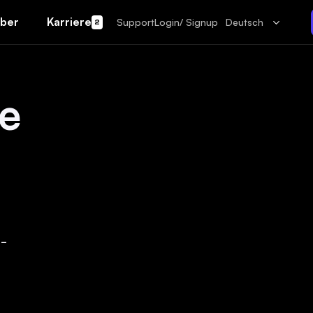
ber
Karriere
Support
Login/ Signup
Deutsch
2
le
-