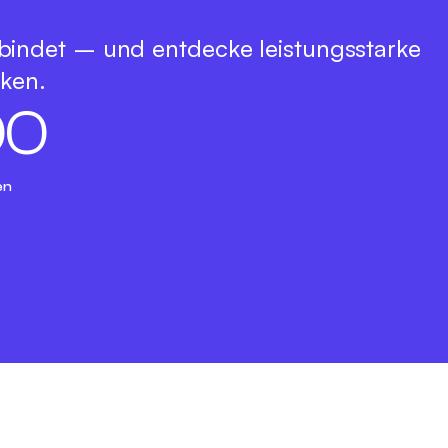
bindet – und entdecke leistungsstarke
rken.
0
0
en