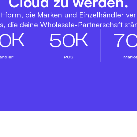
Cloud zu werden.
ttform, die Marken und Einzelhändler ver
s, die deine Wholesale-Partnerschaft stä
K
K
0
5
0
7
ändler
POS
Mark